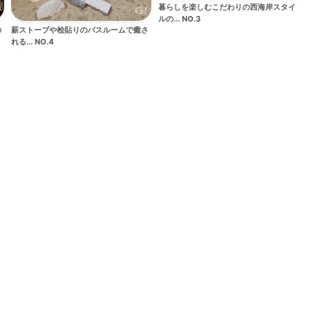
暮らしを楽しむこだわりの西海岸スタイ
ルの... NO.3
の
薪ストーブや桧貼りのバスルームで癒さ
れる... NO.4