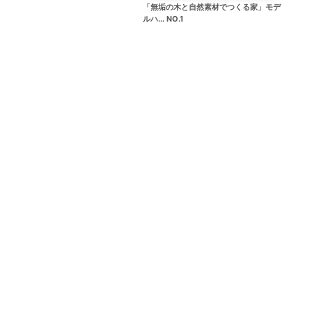
「無垢の木と自然素材でつくる家」モデ
ルハ... NO.1