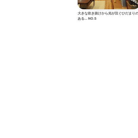
大きな吹き抜けから光が注ぐひだまり
ある... NO.5