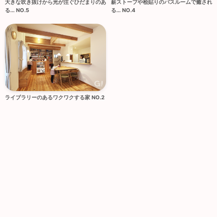
大きな吹き抜けから光が注ぐひだまりのあ
薪ストーブや桧貼りのバスルームで癒され
る... NO.5
る... NO.4
ライブラリーのあるワクワクする家 NO.2