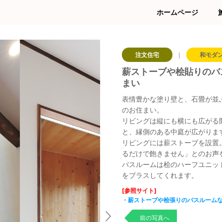
ホームページ
注文住宅
｜
和モダ
薪ストーブや桧貼りのバ
まい
表情豊かな塗り壁と、石畳が並
のお住まい。
リビングは縦にも横にも広がる
と、縁側のある中庭が広がりま
リビングには薪ストーブを設置
るだけで飽きません」とのお声
バスルームは桧のハーフユニッ
をプラスしてくれます。
[参照サイト]
・薪ストーブや桧張りのバスルーム
前の写真へ