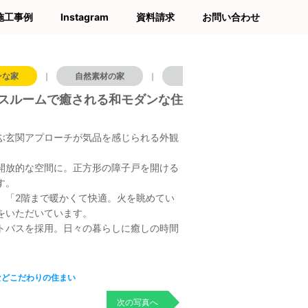
施工事例
Instagram
資料請求
お問い合わせ
ンな家
｜
自然素材の家
｜
木の家
｜
兵庫県
スルームで癒される和モダンな住
ぶ玄関アプローチが気品を感じられる外観
開放的な空間に。正方形の障子戸を開ける
す。
。「2階まで暖かくて快適。火を眺めてい
をいただいています。
トバスを採用。日々の暮らしに癒しの時間
などこだわりの住まい
次の写真へ