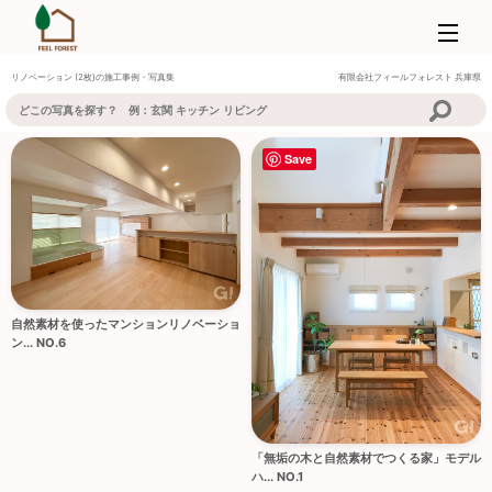
リノベーション (2枚)の施工事例・写真集
有限会社フィールフォレスト
兵庫県
Save
自然素材を使ったマンションリノベーショ
ン... NO.6
「無垢の木と自然素材でつくる家」モデル
ハ... NO.1