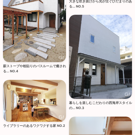
大きな吹き抜けから光が注ぐひだまりのあ
る... NO.5
薪ストーブや桧貼りのバスルームで癒され
る... NO.4
暮らしを楽しむこだわりの西海岸スタイル
の... NO.3
ライブラリーのあるワクワクする家 NO.2