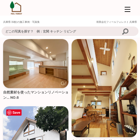
兵庫県 (6枚)の施工事例・写真集
有限会社フィールフォレスト
兵庫県
自然素材を使ったマンションリノベーショ
ン... NO.6
Save