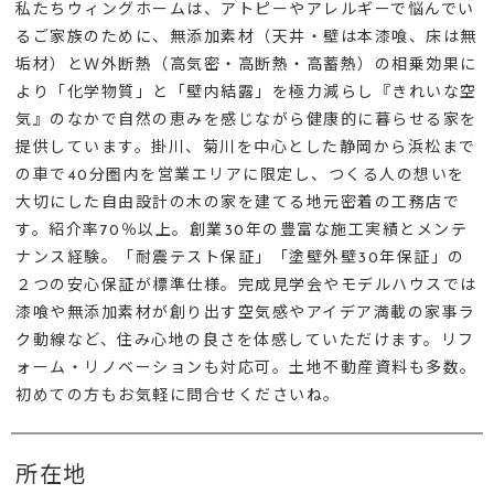
私たちウィングホームは、アトピーやアレルギーで悩んでい
るご家族のために、無添加素材（天井・壁は本漆喰、床は無
垢材）とＷ外断熱（高気密・高断熱・高蓄熱）の相乗効果に
より「化学物質」と「壁内結露」を極力減らし『きれいな空
気』のなかで自然の恵みを感じながら健康的に暮らせる家を
提供しています。掛川、菊川を中心とした静岡から浜松まで
の車で40分圏内を営業エリアに限定し、つくる人の想いを
大切にした自由設計の木の家を建てる地元密着の工務店で
す。紹介率70％以上。創業30年の豊富な施工実績とメンテ
ナンス経験。「耐震テスト保証」「塗壁外壁30年保証」の
２つの安心保証が標準仕様。完成見学会やモデルハウスでは
漆喰や無添加素材が創り出す空気感やアイデア満載の家事ラ
ク動線など、住み心地の良さを体感していただけます。リフ
ォーム・リノベーションも対応可。土地不動産資料も多数。
初めての方もお気軽に問合せくださいね。
所在地