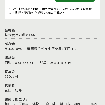
注文住宅の相場・間取り価格予算など、失敗しない建て替え時
期・期間・費用のご相談は地元の工務店へ
会社名
株式会社21世紀の家
所在地
〒430-0901 静岡県浜松市中区曳馬5丁目11-5
連絡先
TEL：053-475-3111 FAX：053-475-3112
資本金
950万円
代表者
花田 初男
建築可能エリア
飯田市、天龍村、浜松市、島田市、磐田市、湖西市、川根本