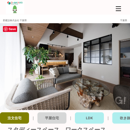
郡建設株式会社 千葉県
千葉県
Save
｜
｜
｜
注文住宅
平屋住宅
LDK
吹き
スタディースペース、ワークスペース、