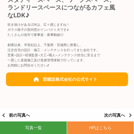
ランドリースペースにつながるカフェ風
なLDK♪
吹き抜けがあるLDKは、広々感じますね！
ガラス格子の室内窓がインパクト大です♪
たくさんの造作で家事楽・家事動線◎
創業以来、半世紀以上、千葉県・茨城県に密着し、
注文住宅の設計・施工・メンテナンスを行ってきた会社です。
営業~設計~現場監督~大工~職人~メンテナンス担当に至るまで
一貫した直接施工及び直接管理体制で行っています。
お気軽にお問合せください♪
郡建設株式会社の公式サイト
前の写真へ
次の写真へ
写真一覧
HPはこちら