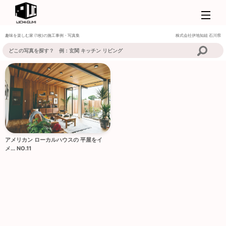
趣味を楽しむ家 (1枚)の施工事例・写真集
株式会社伊地知組
石川県
アメリカン ローカルハウスの 平屋をイ
メ... NO.11