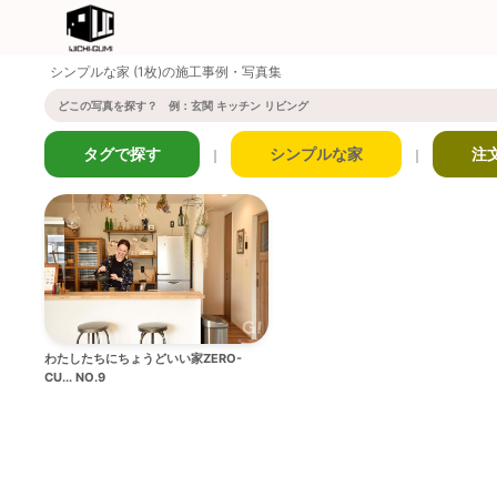
シンプルな家 (1枚)の施工事例・写真集
タグで探す
シンプルな家
注
｜
｜
わたしたちにちょうどいい家ZERO-
CU... NO.9