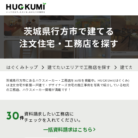
茨城県行方市で建てる
注文住宅・工務店を探す
はぐくみトップ
建てたいエリアで工務店を探す
建てた
茨城県行方市にあるハウスメーカー・工務店を30社を掲載中。HUGKUMI(はぐくみ)
は注文住宅や新築一戸建て・デザイナーズ住宅の施工事例を写真で紹介している地元
の工務店、ハウスメーカー情報が満載です！
30
資料請求したい工務店に
件
チェックを入れてください。
一括資料請求はこちら