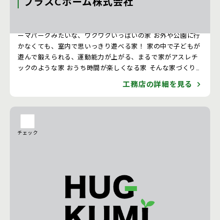
プラスCホーム株式会社
プラスCホームは、ただ家をつくる会社ではありません！ テ
ーマパークみたいな、ワクワクいっぱいの家 お外や公園に行
かなくても、室内で思いっきり遊べる家！ 家の中で子どもが
遊んで鍛えられる、運動能力が上がる、まるで家がアスレチ
ックのような家 おうち時間が楽しくなる家 そんな家づくり
ならお任せ下さい！ お客様のご要望や「あんなことできます
工務店の詳細を見る
か？」「こんなことできますか？」といった楽しいご期待に
応えていき、理想を取り入れた上でさらにプラスα！面白さ、
遊び心、おどろきをご提案しています。
チェック