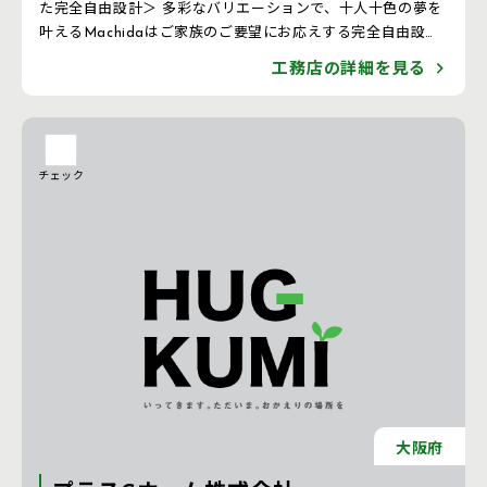
た完全自由設計＞ 多彩なバリエーションで、十人十色の夢を
叶えるMachidaはご家族のご要望にお応えする完全自由設計
でニーズに合った家づくり。 ＜デザイン＆プラニング＞ ご
工務店の詳細を見る
家族のライフスタイルに合わせたデザイン、設計士が最初の
段階から打ち合わせに参加し、お客様への最適なプランをご
提案します。
チェック
大阪府