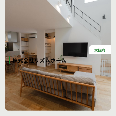
大阪府
株式会社リズムホーム
一人ひとり違う理想の住まいづくりを、 お客様と二人三脚で
かなえます。 LIZUM HOMEは大阪を拠点とした 家づくりの
会社です。 「LIZUM」に込めたのは、「“理”にかなうこ
と」、 「LIVE(生きること)」、「住むこと」への想いです。
生きるうえで不可欠な住宅にも、 自分らしさを出してほし
い。 常に「もし自分が住むなら」というお客様目線で考え、
工務店の詳細を見る
暮らす人にとって快適で合理的な住まい、 “理”にかなった住
まいを、お客様と二人三脚で 創造します。