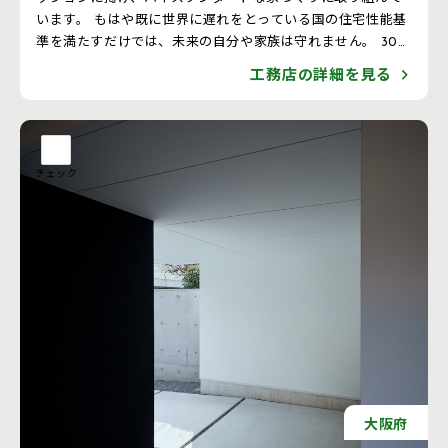
います。 もはや既に世界に遅れをとっている国の住宅性能基
準を満たすだけでは、未来の自分や家族は守れません。 30
年、50年と長い視野にたって、健康的にも経済的にもメリッ
工務店の詳細を見る
トになる高性能な住宅の実現が必要なのです。 そのため我々
は2050年基準の住宅を、2025年の今から提供していきた
い。 2050年にも通用する性能と日本人の健康の維持向上と
日本の住宅をもっと高性能に。 SANKENはこれからも、常
に挑戦を続けます。
チェック
大阪府