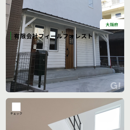
大阪府
有限会社フィールフォレスト
世の中には、様々な工法の家があります。 その中で私たち
は、 「心身ともにリラックスできて、健康で快適に安心して
暮らせる家」 「手を加えながら、長く住み継ぐことのできる
家」 これらを真剣に追及したいと考えました。 その結果行
き着いたひとつの形が【無垢の木と自然素材でつくる家】で
す。 時間の経過とともに味わいを増す無垢材。シンプルで飽
工務店の詳細を見る
きの来ないデザイン。ふわりとした室内の空気。木の香
り・・・。とても居心地のいい家になりました。 また、内装
材から断熱材、外壁まで、水蒸気の流れを妨げない透湿する
素材を使用することで、壁の中も含めて結露の発生を抑える
「呼吸する家づくり」をしています。
チェック