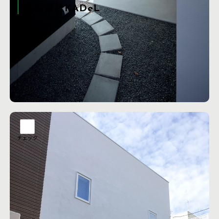
株式会社KADeL
建築は、未来を変えられる。 建てることは叶えること。 建
てることは描くこと。 建てることは寄り添うこと。 私たち
は、建築が好きです。 だからこそ建築には、まだ見えていな
い未来を 実現する力があるのだと、誰よりも信じています。
今と未来に想いを馳せ、情熱を持ってひたむきに、 時には常
識を疑い、打ち破りながら。 どれだけ時代が変わっても、こ
工務店の詳細を見る
の街に、あなたに 、 たくさんの人に愛され続ける、生きた
建築をつくる。 建築は、未来を変えられる。私たちは、
KADeL です。
チェック