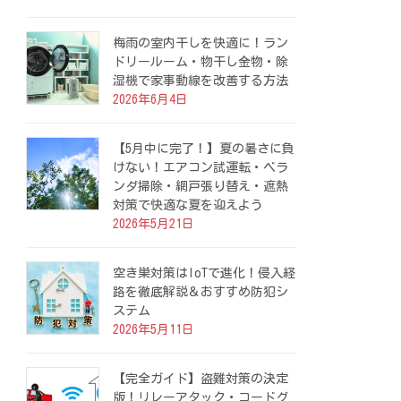
梅雨の室内干しを快適に！ラン
ドリールーム・物干し金物・除
湿機で家事動線を改善する方法
2026年6月4日
【5月中に完了！】夏の暑さに負
けない！エアコン試運転・ベラ
ンダ掃除・網戸張り替え・遮熱
対策で快適な夏を迎えよう
2026年5月21日
空き巣対策はIoTで進化！侵入経
路を徹底解説＆おすすめ防犯シ
ステム
2026年5月11日
【完全ガイド】盗難対策の決定
版！リレーアタック・コードグ