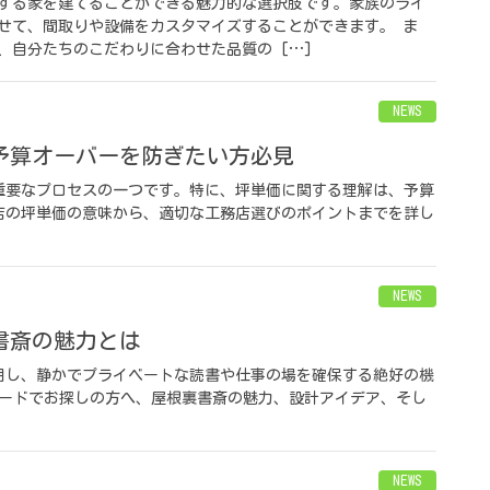
する家を建てることができる魅力的な選択肢です。家族のライ
せて、間取りや設備をカスタマイズすることができます。 ま
、自分たちのこだわりに合わせた品質の […]
NEWS
予算オーバーを防ぎたい方必見
重要なプロセスの一つです。特に、坪単価に関する理解は、予算
店の坪単価の意味から、適切な工務店選びのポイントまでを詳し
NEWS
書斎の魅力とは
用し、静かでプライベートな読書や仕事の場を確保する絶好の機
ワードでお探しの方へ、屋根裏書斎の魅力、設計アイデア、そし
NEWS