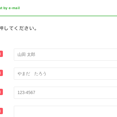
t by e-mail
押してください。
須
須
須
須