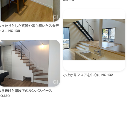
ゆったりとした玄関や落ち着いたスタデ
ス... NO.139
小上がりフロアを中心に NO.132
吹き抜けと階段下のルンバスペース
O.130