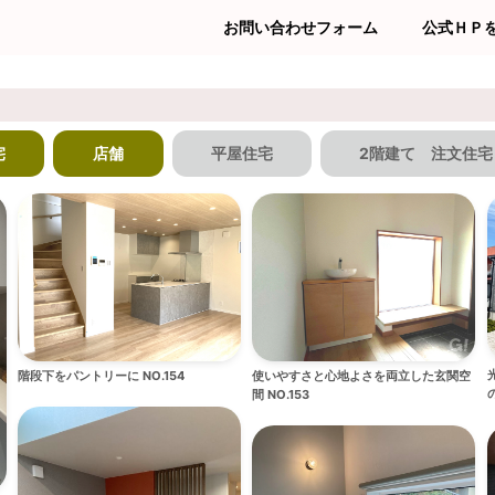
お問い合わせフォーム
公式ＨＰ
宅
店舗
平屋住宅
2階建て 注文住宅
階段下をパントリーに NO.154
使いやすさと心地よさを両立した玄関空
の
間 NO.153