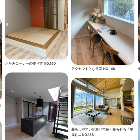
たたみコーナーの作り方 NO.150
アクセントとなる窓 NO.148
ス
暮らしやすい間取りで長く暮らせる「平
屋住... NO.138