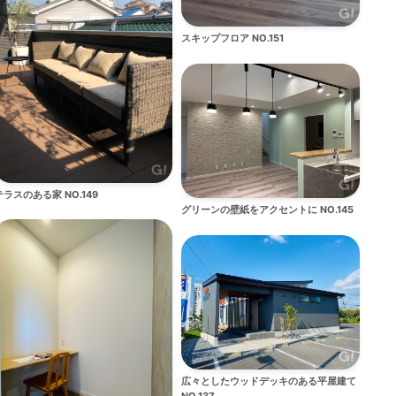
スキップフロア NO.151
テラスのある家 NO.149
グリーンの壁紙をアクセントに NO.145
広々としたウッドデッキのある平屋建て
NO.137