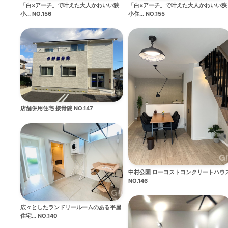
「白×アーチ」で叶えた大人かわいい狭
「白×アーチ」で叶えた大人かわいい狭
小... NO.156
小住... NO.155
店舗併用住宅 接骨院 NO.147
中村公園 ローコストコンクリートハウ
NO.146
広々としたランドリールームのある平屋
住宅... NO.140