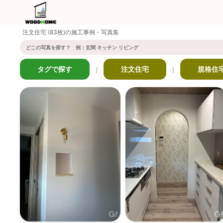
注文住宅 (83枚)の施工事例・写真集
タグで探す
注文住宅
規格住
｜
｜