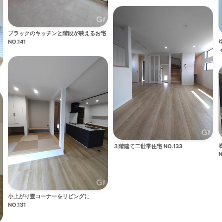
ブラックのキッチンと階段が映えるお宅
NO.141
ィ
３階建て二世帯住宅 NO.133
N
小上がり畳コーナーをリビングに
NO.131