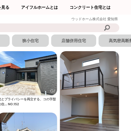
を見る
アイフルホームとは
コンクリート住宅とは
ウッドホーム株式会社
愛知県
狭小住宅
店舗併用住宅
高気密高断
光とプライバシーを両立する、コの字型
住... NO.152