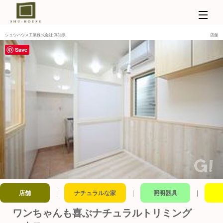
シュウハウス工業株式会社 高知県
店舗
Save
｜
｜
｜
店舗
ナチュラルな家
照明器具
ワンちゃんも喜ぶナチュラルトリミング