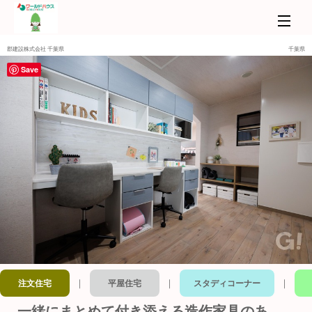
郡建設株式会社 千葉県
千葉県
Save
｜
｜
｜
注文住宅
平屋住宅
スタディコーナー
一緒にまとめて付き添える造作家具のあ