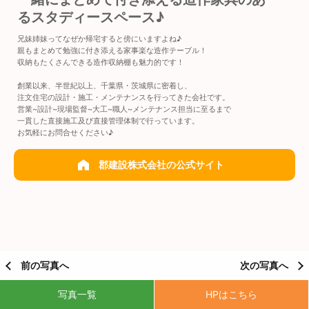
るスタディースペース♪
兄妹姉妹ってなぜか帰宅すると傍にいますよね♪
親もまとめて勉強に付き添える家事楽な造作テーブル！
収納もたくさんできる造作収納棚も魅力的です！
創業以来、半世紀以上、千葉県・茨城県に密着し、
注文住宅の設計・施工・メンテナンスを行ってきた会社です。
営業~設計~現場監督~大工~職人~メンテナンス担当に至るまで
一貫した直接施工及び直接管理体制で行っています。
お気軽にお問合せください♪
郡建設株式会社の公式サイト
前の写真へ
次の写真へ
写真一覧
HPはこちら