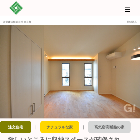
清菱建設株式会社 東京都
照明器具
｜
｜
｜
注文住宅
ナチュラルな家
高気密高断熱の家
欲しいところに収納スペースが確保され