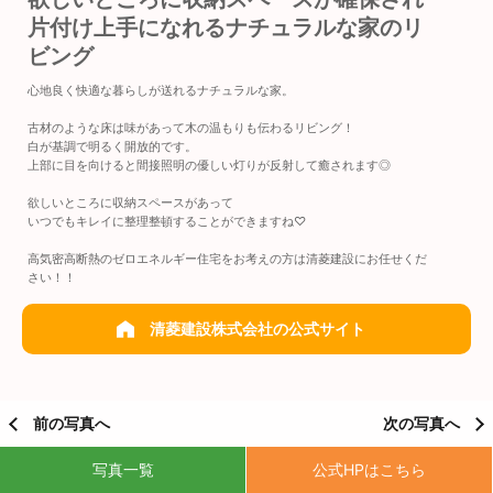
片付け上手になれるナチュラルな家のリ
ビング
心地良く快適な暮らしが送れるナチュラルな家。
古材のような床は味があって木の温もりも伝わるリビング！
白が基調で明るく開放的です。
上部に目を向けると間接照明の優しい灯りが反射して癒されます◎
欲しいところに収納スペースがあって
いつでもキレイに整理整頓することができますね♡
高気密高断熱のゼロエネルギー住宅をお考えの方は清菱建設にお任せくだ
さい！！
清菱建設株式会社の公式サイト
前の写真へ
次の写真へ
写真一覧
公式HPはこちら