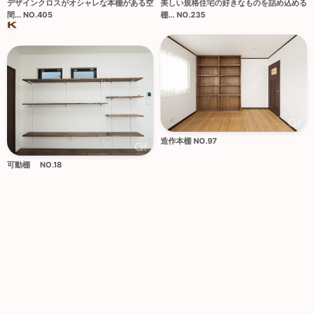
美しい規格住宅の好きなものを詰め込める
デザインクロスがオシャレな本棚がある空
棚... NO.235
間... NO.405
造作本棚 NO.97
可動棚 NO.18