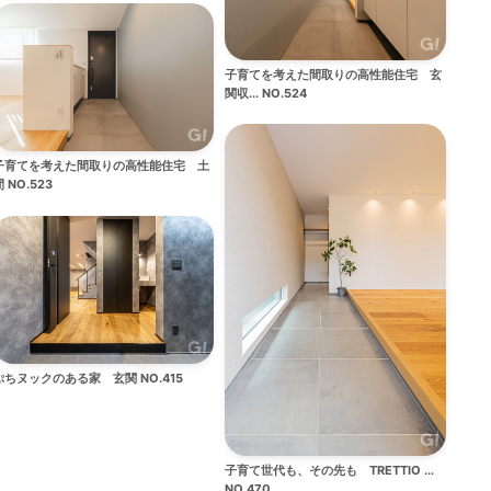
子育てを考えた間取りの高性能住宅 玄
関収... NO.524
子育てを考えた間取りの高性能住宅 土
 NO.523
ぷちヌックのある家 玄関 NO.415
子育て世代も、その先も TRETTIO ...
NO.470