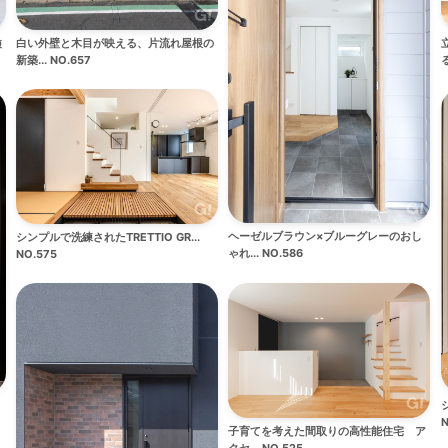
白い外壁と木目が映える、片流れ屋根の
練
新築... NO.657
る
ヘーゼルブラウン×ブルーグレーのおし
シンプルで洗練されたTRETTIO GR...
ゃれ... NO.586
NO.575
N
子育てを考えた間取りの高性能住宅 ア
クセ... NO.525