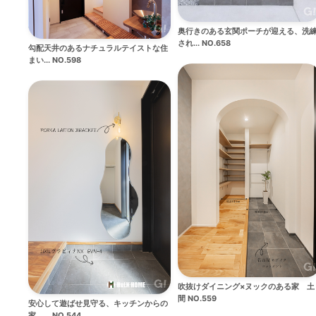
奥行きのある玄関ポーチが迎える、洗
され... NO.658
勾配天井のあるナチュラルテイストな住
まい... NO.598
吹抜けダイニング×ヌックのある家 土
間 NO.559
安心して遊ばせ見守る、キッチンからの
家 ... NO.544