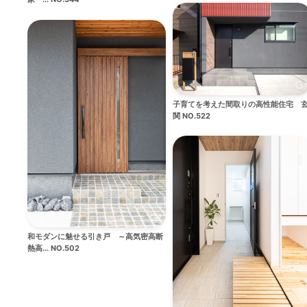
子育てを考えた間取りの高性能住宅 
関 NO.522
和モダンに魅せる引き戸 ～高気密高断
熱高... NO.502