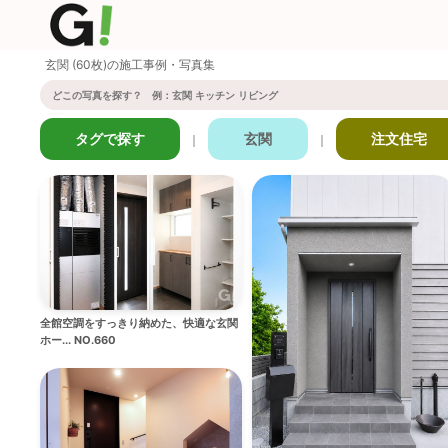
玄関 (60枚)の施工事例・写真集
タグで探す
玄関
注文住宅
｜
｜
全館空調をすっきり納めた、快適な玄関
ホー... NO.660