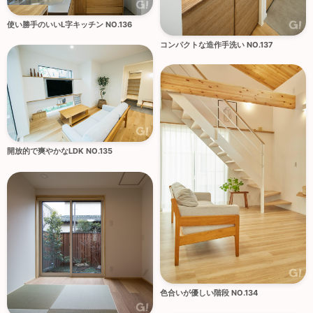
使い勝手のいいL字キッチン NO.136
コンパクトな造作手洗い NO.137
開放的で爽やかなLDK NO.135
色合いが優しい階段 NO.134