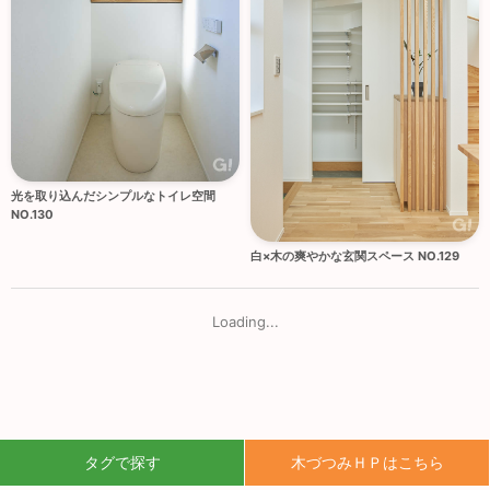
光を取り込んだシンプルなトイレ空間
NO.130
白×木の爽やかな玄関スペース NO.129
Loading...
タグで探す
木づつみＨＰはこちら