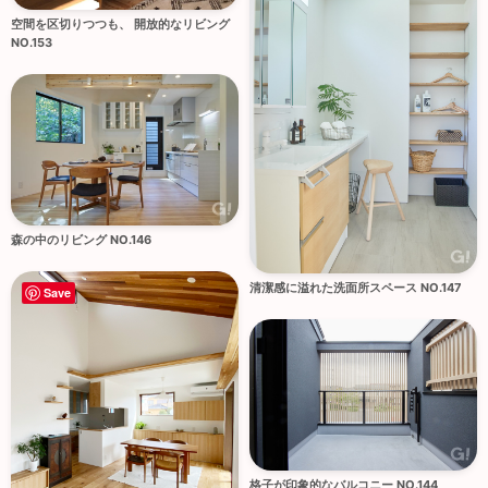
空間を区切りつつも、 開放的なリビング
NO.153
森の中のリビング NO.146
清潔感に溢れた洗面所スペース NO.147
Save
格子が印象的なバルコニー NO.144