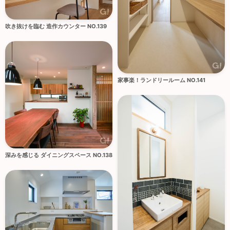
吹き抜けを臨む 造作カウンター NO.139
家事楽！ランドリールーム NO.141
深みを感じる ダイニングスペース NO.138