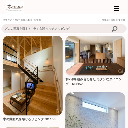
注文住宅 (128枚)の施工事例・写真集
株式会社大黒屋
東京都
和×洋を組み合わせた モダンなダイニン
グ... NO.157
木の雰囲気を感じるリビング NO.158