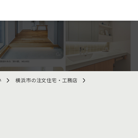
社
い
横浜市の注文住宅・工務店
ｍｏｋｕｍｏｋｕ