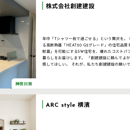
株式会社創建建設
年中「Tシャツ一枚で過ごせる」という贅沢を。 私たちの創る住まいは、ZEH 基準を超え
る高断熱基「HEAT20 G2グレード」の住宅品
耐震」を可能にするSW住宅を、優れたコストパ
暮らしをお届けします。 「創建建設に頼んでよかった」という想いを20年、30年先にも実
感してほしい。 それが、私たち創建建設の願い
神奈川県
ARC style 横濱