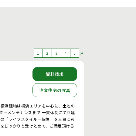
1
2
3
4
5
資料請求
注文住宅の写真
 横浜建物は横浜エリアを中心に、土地の
ターメンテナンスまで 一貫体制にて戸建
様の「ライフスタイル＝個性」を大事に考
いをしっかりと受けとめて、ご満足頂ける