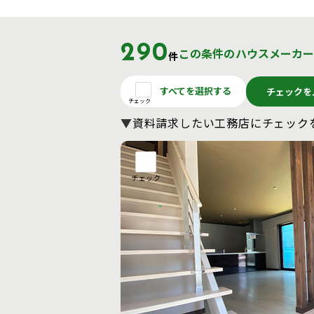
290
この条件のハウスメーカ
件
すべてを選択する
チェックを
チェック
▼
資料請求したい工務店に
チェック
チェック