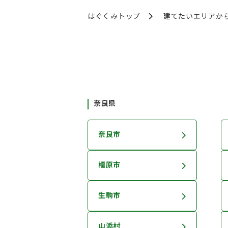
はぐくみトップ
建てたいエリアか
奈良県
奈良市
橿原市
生駒市
山添村