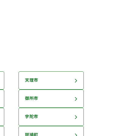
天理市
御所市
宇陀市
斑鳩町