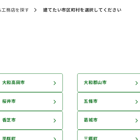
ら
工務店を探す
建てたい市区町村を
選択してください
大和高田市
大和郡山市
桜井市
五條市
香芝市
葛城市
平群町
三郷町