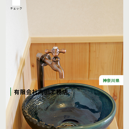
チェック
神奈川県
有限会社内田工務店
内田工務店は、神奈川県伊勢原市に拠点を置く宮大工集団で
す。 関東一円をはじめ全国各地の社寺建築・数寄屋建築・古
民家の新築・改修及び国宝・重要文化財等の文化財修復、そ
の他、 伝統建築の技を用いた高級和風住宅の施工を行ってい