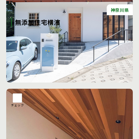
神奈川県
無添加住宅横濱
天然素材だからといって必ずしも健康に良いわけではなく、
大切なのは自分の身体に合う素材を選ぶことです。 そのため
に、私たちはあなたと家族の体や心の状態、生活の理想、不
安、好みを丁寧にヒアリングし、気づかなかった感覚にも寄
り添いながら最適な素材を提案します。
工務店の詳細を見る
チェック