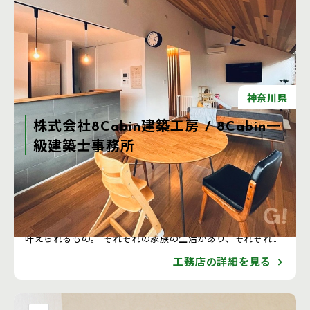
神奈川県
株式会社8Cabin建築工房 / 8Cabin一
級建築士事務所
注文住宅をもっと身近に もっとおしゃれに。 もっと気軽に
注文住宅を届けたい。 もっとおしゃれな家に住んでもらいた
い。 もっと考えられたプランで暮らしを豊かにしたい。 注
文住宅は決してハードルが高いわけではなく、 もっと気軽に
叶えられるもの。 それぞれの家族の生活があり、それぞれの
暮らしがあるなら、 同じ間取りでいいわけはない。 もっと
工務店の詳細を見る
「暮らし」に寄り添った住宅であるべき。 だからこそ、お客
様とのコミュニケーションを大切にして、 １邸１邸、丁寧に
デザイン、プランをしていきます。