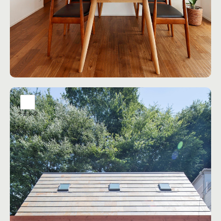
ARC style 横濱 の注文住宅コンセプトは、健康を考えた自然
素材の家づくり。 健康に安心して住み続けることができる住
まいを創りたい。 自然素材で建てる注文住宅は、本物の木造
住宅となり、新築で発症しやすいシックハウス症候群のリス
クを最大限に抑えることに繋がります。 無垢材のフローリン
グ、漆喰の塗り壁、集成材を使わない強固なヒノキの柱。 断
工務店の詳細を見る
熱材の原料も新聞紙を再利用する自然素材から生まれ、外壁
材には地球に優しい建材の頑強なALCを使用。人にも、環境
にも優しい注文住宅となります。
チェック