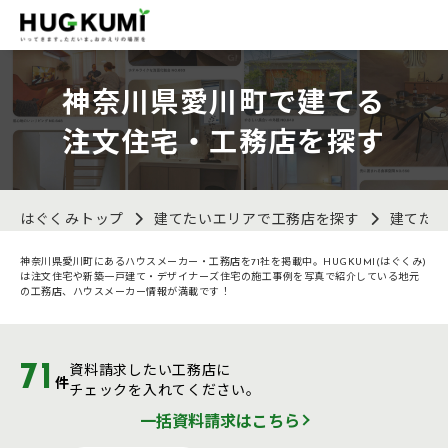
神奈川県愛川町で建てる
注文住宅・工務店を探す
はぐくみトップ
建てたいエリアで工務店を探す
建てた
神奈川県愛川町にあるハウスメーカー・工務店を71社を掲載中。HUGKUMI(はぐくみ)
は注文住宅や新築一戸建て・デザイナーズ住宅の施工事例を写真で紹介している地元
の工務店、ハウスメーカー情報が満載です！
71
資料請求したい工務店に
件
チェックを入れてください。
一括資料請求はこちら