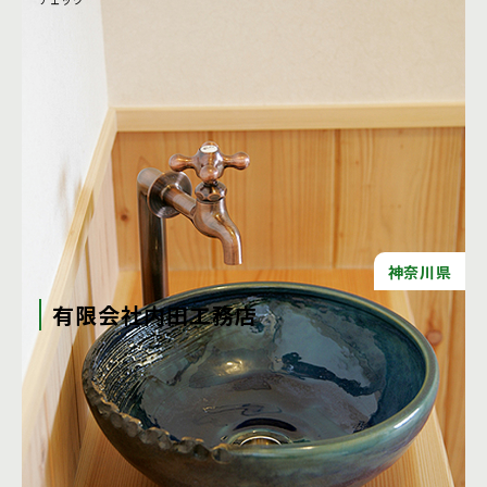
チェック
神奈川県
有限会社内田工務店
内田工務店は、神奈川県伊勢原市に拠点を置く宮大工集団で
す。 関東一円をはじめ全国各地の社寺建築・数寄屋建築・古
民家の新築・改修及び国宝・重要文化財等の文化財修復、そ
の他、 伝統建築の技を用いた高級和風住宅の施工を行ってい
ます。 東京・神奈川の数寄屋建築・高級和風住宅のご用命