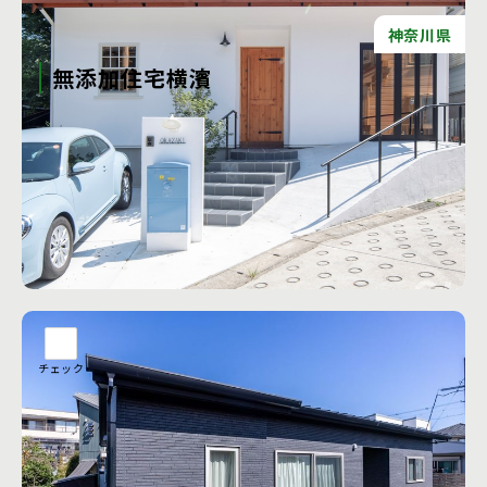
神奈川県
無添加住宅横濱
天然素材だからといって必ずしも健康に良いわけではなく、
大切なのは自分の身体に合う素材を選ぶことです。 そのため
に、私たちはあなたと家族の体や心の状態、生活の理想、不
安、好みを丁寧にヒアリングし、気づかなかった感覚にも寄
り添いながら最適な素材を提案します。
工務店の詳細を見る
チェック