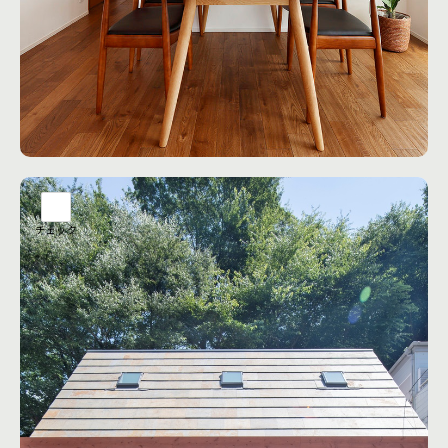
ARC style 横濱 の注文住宅コンセプトは、健康を考えた自然
素材の家づくり。 健康に安心して住み続けることができる住
まいを創りたい。 自然素材で建てる注文住宅は、本物の木造
住宅となり、新築で発症しやすいシックハウス症候群のリス
クを最大限に抑えることに繋がります。 無垢材のフローリン
グ、漆喰の塗り壁、集成材を使わない強固なヒノキの柱。 断
工務店の詳細を見る
熱材の原料も新聞紙を再利用する自然素材から生まれ、外壁
材には地球に優しい建材の頑強なALCを使用。人にも、環境
にも優しい注文住宅となります。
チェック