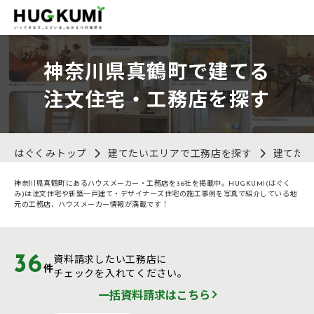
神奈川県真鶴町で建てる
注文住宅・工務店を探す
はぐくみトップ
建てたいエリアで工務店を探す
建てた
神奈川県真鶴町にあるハウスメーカー・工務店を36社を掲載中。HUGKUMI(はぐく
み)は注文住宅や新築一戸建て・デザイナーズ住宅の施工事例を写真で紹介している地
元の工務店、ハウスメーカー情報が満載です！
36
資料請求したい工務店に
件
チェックを入れてください。
一括資料請求はこちら