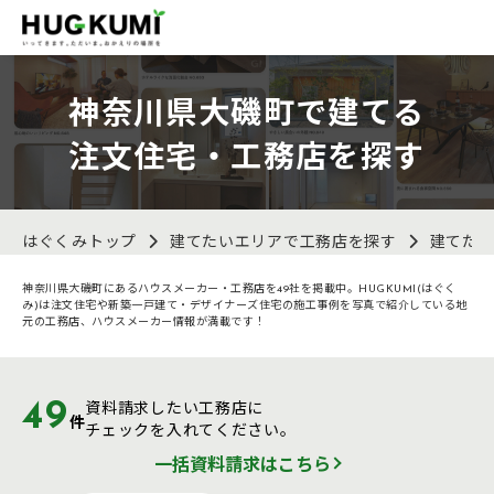
神奈川県大磯町で建てる
注文住宅・工務店を探す
はぐくみトップ
建てたいエリアで工務店を探す
建てた
神奈川県大磯町にあるハウスメーカー・工務店を49社を掲載中。HUGKUMI(はぐく
み)は注文住宅や新築一戸建て・デザイナーズ住宅の施工事例を写真で紹介している地
元の工務店、ハウスメーカー情報が満載です！
49
資料請求したい工務店に
件
チェックを入れてください。
一括資料請求はこちら