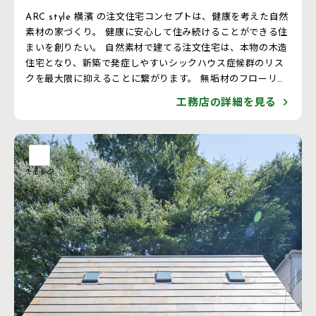
ARC style 横濱 の注文住宅コンセプトは、健康を考えた自然
素材の家づくり。 健康に安心して住み続けることができる住
まいを創りたい。 自然素材で建てる注文住宅は、本物の木造
住宅となり、新築で発症しやすいシックハウス症候群のリス
クを最大限に抑えることに繋がります。 無垢材のフローリン
グ、漆喰の塗り壁、集成材を使わない強固なヒノキの柱。 断
工務店の詳細を見る
熱材の原料も新聞紙を再利用する自然素材から生まれ、外壁
材には地球に優しい建材の頑強なALCを使用。人にも、環境
にも優しい注文住宅となります。
チェック