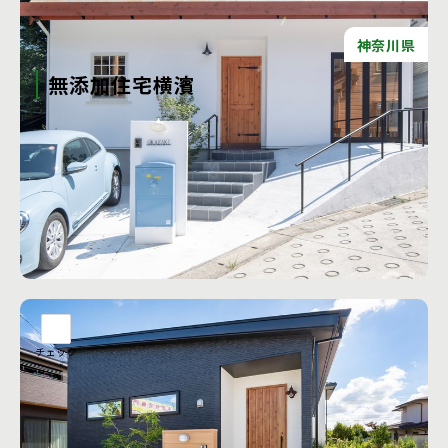
神奈川県
無添加住宅横濱
天然素材だからといって必ずしも健康に良いわけではなく、
大切なのは自分の身体に合う素材を選ぶことです。 そのため
に、私たちはあなたと家族の体や心の状態、生活の理想、不
安、好みを丁寧にヒアリングし、気づかなかった感覚にも寄
り添いながら最適な素材を提案します。
工務店の詳細を見る
チェック