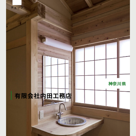
チェック
神奈川県
有限会社内田工務店
内田工務店は、神奈川県伊勢原市に拠点を置く宮大工集団で
す。 関東一円をはじめ全国各地の社寺建築・数寄屋建築・古
民家の新築・改修及び国宝・重要文化財等の文化財修復、そ
の他、 伝統建築の技を用いた高級和風住宅の施工を行ってい