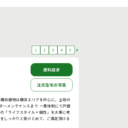
1
2
3
4
5
資料請求
注文住宅の写真
 横浜建物は横浜エリアを中心に、土地の
ターメンテナンスまで 一貫体制にて戸建
様の「ライフスタイル＝個性」を大事に考
いをしっかりと受けとめて、ご満足頂ける