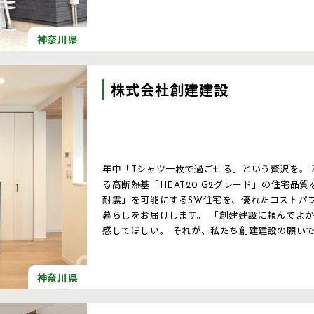
神奈川県
株式会社創建建設
年中「Tシャツ一枚で過ごせる」という贅沢を。 私たちの創る住まいは、ZEH 基準を超え
る高断熱基「HEAT20 G2グレード」の住宅品
耐震」を可能にするSW住宅を、優れたコストパ
暮らしをお届けします。 「創建建設に頼んでよかった」という想いを20年、30年先にも実
感してほしい。 それが、私たち創建建設の願い
神奈川県