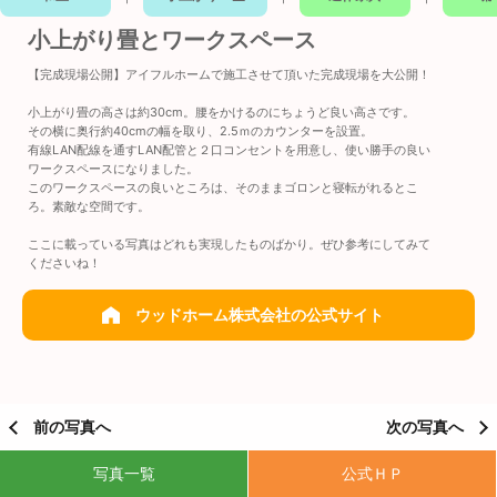
小上がり畳とワークスペース
【完成現場公開】アイフルホームで施工させて頂いた完成現場を大公開！
小上がり畳の高さは約30cm。腰をかけるのにちょうど良い高さです。
その横に奥行約40cmの幅を取り、2.5ｍのカウンターを設置。
有線LAN配線を通すLAN配管と２口コンセントを用意し、使い勝手の良い
ワークスペースになりました。
このワークスペースの良いところは、そのままゴロンと寝転がれるとこ
ろ。素敵な空間です。
ここに載っている写真はどれも実現したものばかり。ぜひ参考にしてみて
くださいね！
ウッドホーム株式会社の公式サイト
前の写真へ
次の写真へ
写真一覧
公式ＨＰ