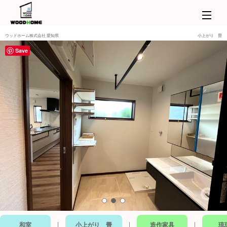
ウッドホーム株式会社 愛知県
小上がり 畳
Save
｜
｜
｜
和室
小上がり 畳
造作家具
琉