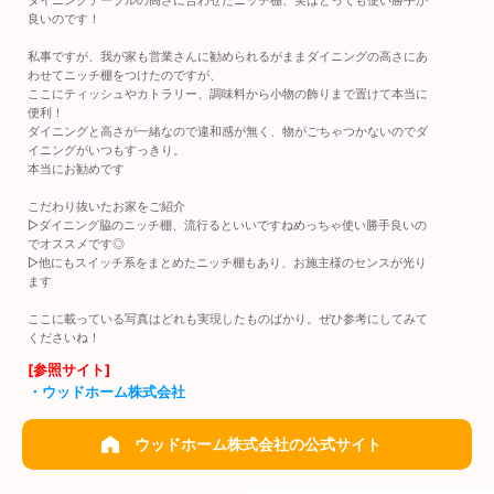
良いのです！
私事ですが、我が家も営業さんに勧められるがままダイニングの高さにあ
わせてニッチ棚をつけたのですが、
ここにティッシュやカトラリー、調味料から小物の飾りまで置けて本当に
便利！
ダイニングと高さが一緒なので違和感が無く、物がごちゃつかないのでダ
イニングがいつもすっきり。
本当にお勧めです
こだわり抜いたお家をご紹介
▷ダイニング脇のニッチ棚、流行るといいですねめっちゃ使い勝手良いの
でオススメです◎
▷他にもスイッチ系をまとめたニッチ棚もあり、お施主様のセンスが光り
ます
ここに載っている写真はどれも実現したものばかり。ぜひ参考にしてみて
くださいね！
[参照サイト]
・ウッドホーム株式会社
ウッドホーム株式会社の公式サイト