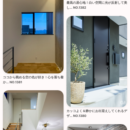
最高の居心地！白い空間に光が反射して美
し... NO.1382
ココから眺める空の色が好き！心を落ち着
か... NO.1381
カッコよく＆静かにお出迎えしてくれるデ
ザ... NO.1380