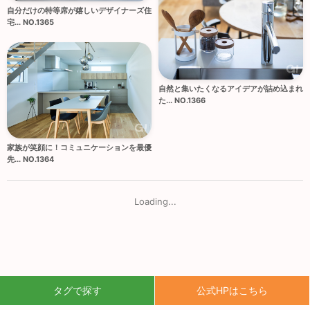
自分だけの特等席が嬉しいデザイナーズ住
宅... NO.1365
自然と集いたくなるアイデアが詰め込まれ
た... NO.1366
家族が笑顔に！コミュニケーションを最優
先... NO.1364
Loading...
タグで探す
公式HPはこちら