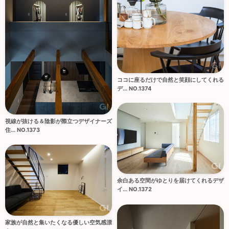
ココに座るだけで自然と笑顔にしてくれる
デ... NO.1374
視線が抜ける＆陰影が際立つデザイナーズ
住... NO.1373
余白ある空間がゆとりを届けてくれるデザ
イ... NO.1372
家族が自然と集いたくなる優しい空気感漂