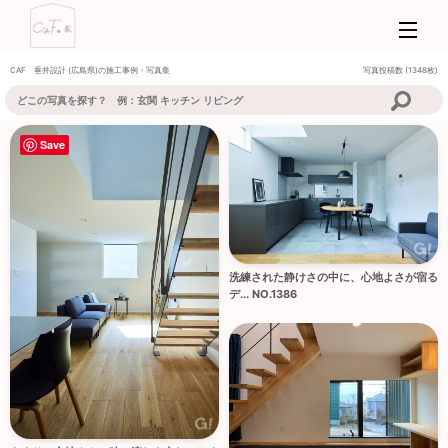
CAF 垂井設計
(広島県)の施工事例・写真集
写真投稿数 (1348枚)
Save
洗練された静けさの中に、心地よさが宿る
デ... NO.1386