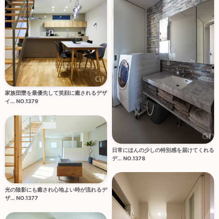
家族団欒を最優先して笑顔に癒されるデザ
イ... NO.1379
日常にほんの少しの特別感を届けてくれる
デ... NO.1378
光の陰影にも癒され心地よい時が流れるデ
ザ... NO.1377