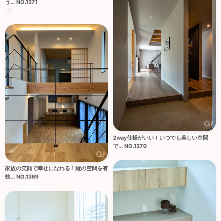
う... NO.1371
2way仕様がいい！いつでも美しい空間
で... NO.1370
家族の笑顔で幸せになれる！縦の空間を有
効... NO.1369