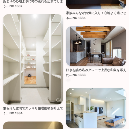
あまりの心地よさに時の流れを忘れてしま
う... NO.1387
家族みんながお気に入り！心地よく過ごせ
る... NO.1385
好きを詰め込みグレーで上品な印象を添え
た... NO.1383
限られた空間でスッキリ整理整頓を叶えて
く... NO.1384