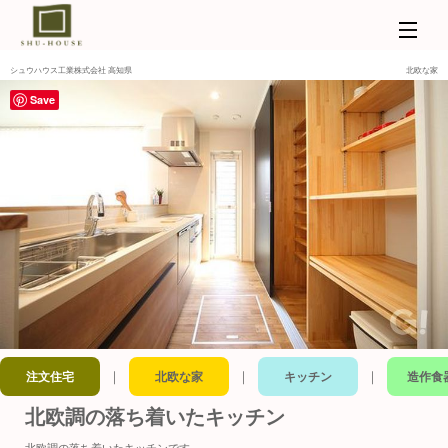
シュウハウス工業株式会社 高知県
北欧な家
Save
｜
｜
｜
注文住宅
北欧な家
キッチン
造作食
北欧調の落ち着いたキッチン
北欧調の落ち着いたキッチンです。