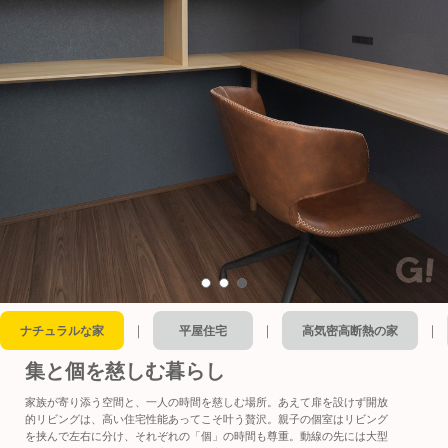
｜
｜
｜
ナチュラルな家
平屋住宅
高気密高断熱の家
集と個を慈しむ暮らし
家族が寄り添う空間と、一人の時間を慈しむ場所。あえて扉を設けず開放
的リビングは、高い住宅性能あってこそ叶う贅沢。親子の個室はリビング
を挟んで左右に分け、それぞれの「個」の時間も尊重。動線の先には大型