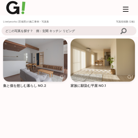
Livelyworks
(茨城県)の施工事例・写真集
写真投稿数 (2枚)
集と個を慈しむ暮らし NO.2
家族に馴染む平屋 NO.1