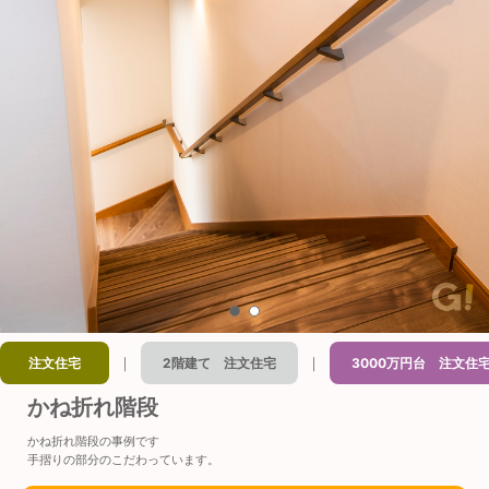
｜
｜
注文住宅
2階建て 注文住宅
3000万円台 注文住
かね折れ階段
かね折れ階段の事例です
手摺りの部分のこだわっています。