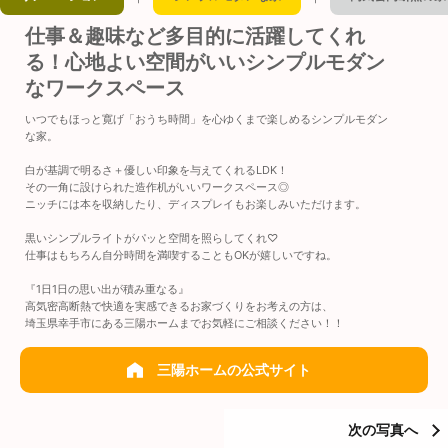
仕事＆趣味など多目的に活躍してくれ
る！心地よい空間がいいシンプルモダン
なワークスペース
いつでもほっと寛げ「おうち時間」を心ゆくまで楽しめるシンプルモダン
な家。
白が基調で明るさ＋優しい印象を与えてくれるLDK！
その一角に設けられた造作机がいいワークスペース◎
ニッチには本を収納したり、ディスプレイもお楽しみいただけます。
黒いシンプルライトがパッと空間を照らしてくれ♡
仕事はもちろん自分時間を満喫することもOKが嬉しいですね。
『1日1日の思い出が積み重なる』
高気密高断熱で快適を実感できるお家づくりをお考えの方は、
埼玉県幸手市にある三陽ホームまでお気軽にご相談ください！！
三陽ホームの公式サイト
次の写真へ