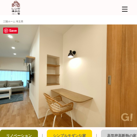
三陽ホーム 埼玉県
Save
｜
｜
リノベーション
シンプルモダンな家
高気密高断熱の家