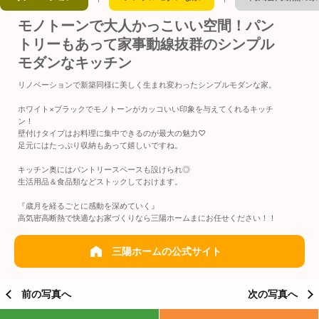
モノトーンで大人かっこいい空間！パン
トリーもあって家事動線抜群のシンプル
モダンなキッチン
リノベーションで新築同様に美しく生まれ変わったシンプルモダンな家。
ホワイト×ブラックでモノトーンがカッコいい印象を与えてくれるキッチ
ン！
壁付けタイプはお料理に集中できるのが最大の魅力♡
足元にはたっぷり収納もあって嬉しいですね。
キッチン奥にはパントリースペースも設けられ◎
生活用品＆食品類などストックしておけます。
『歳月を経るごとに感動を深めていく』
高気密高断熱で快適なお家づくりなら三陽ホームまにお任せください！！
三陽ホームの公式サイト
前の写真へ
次の写真へ