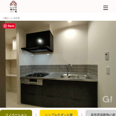
三陽ホーム 埼玉県
Save
｜
｜
リノベーション
シンプルモダンな家
高気密高断熱の家