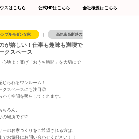
ウスはこちら
公式HPはこちら
会社概要はこちら
シンプルモダンな家
｜
高気密高断熱の家
｜
ワークスペース
のが嬉しい！仕事も趣味も満喫で
ークスペース
、心地よく寛げ「おうち時間」を大切にで
感じられるワンルーム！
ークスペースにも注目◎
らかく空間を照らしてくれます。
もちろん、
りの場所です♡
リーのお家づくりをご希望される方は、
までお気軽にお問い合わせください！！