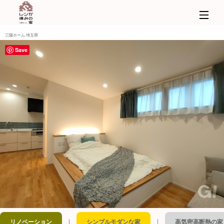
三陽ホーム 埼玉県
Save
｜
｜
リノベーション
シンプルモダンな家
高気密高断熱の家