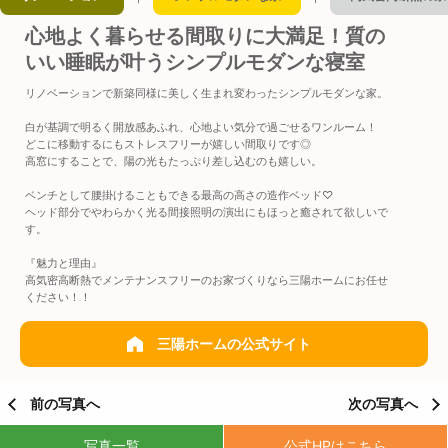
心地よく暮らせる間取りに大満足！質の
いい睡眠が叶うシンプルモダンな寝室
リノベーションで新築同様に美しく生まれ変わったシンプルモダンな家。
白が基調で明るく開放感あふれ、心地よい気分で過ごせるワンルーム！
どこに移動するにもストレスフリーが嬉しい間取りです◎
高窓にすることで、陽の光もたっぷり差し込むのも嬉しい。
ベンチとして腰掛けることもできる最高の高さの造作ベッド♡
ヘッド部分でやわらかく光る間接照明の演出にもほっと癒されて欲しいで
す。
『魅力と理由』
高気密高断熱でメンテナンスフリーのお家づくりなら三陽ホームにお任せ
ください！！
三陽ホームの公式サイト
前の写真へ
次の写真へ
写真一覧
公式HPはこちら