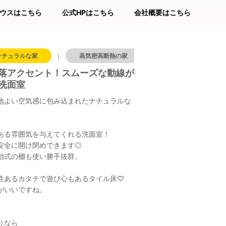
ウスはこちら
公式HPはこちら
会社概要はこちら
ナチュラルな家
｜
高気密高断熱の家
｜
洗面所
｜
落アクセント！スムーズな動線が
洗面室
地よい空気感に包み込まれたナチュラルな
ある雰囲気を与えてくれる洗面室！
安全に開け閉めできます◎
動式の棚も使い勝手抜群。
性あるカタチで遊び心もあるタイル床♡
がいいですね。
りなら