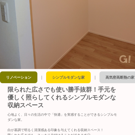
｜
｜
リノベーション
シンプルモダンな家
高気密高断熱の家
限られた広さでも使い勝手抜群！手元を
優しく照らしてくれるシンプルモダンな
収納スペース
心地よく、日々の生活の中で「快適」を実感することができるシンプルモ
ダンな家。
白が基調で明るく清潔感ある印象を与えてくれる収納スペース！