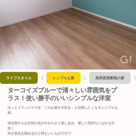
｜
｜
ライフスタイル
シンプルな家
高気密高断熱の家
ターコイズブルーで清々しい雰囲気をプ
ラス！使い勝手のいいシンプルな洋室
ほっとリラックスでき「このお家が大好き」と自慢したくなるシンプルな
家。
採光窓からお日様の光がやわらかく差し込み、優しい気持ちになれる洋
室！
外の景色を眺めるひと時もいいものです◎