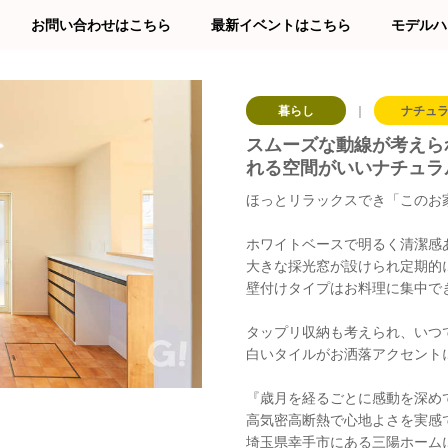
お問い合わせはこちら
最新イベントはこちら
モデルハ
暮らし
｜
ナチュ
スムーズな動線が考えら
れる空間がいいナチュラ
ほっとリラックスでき「このお
ホワイトベースで明るく清潔感
大きな採光窓が設けられ定期的
壁付けタイプはお料理に集中で
タップリ収納も考えられ、いつ
白いタイルがお洒落アクセント
『歳月を経るごとに感動を深め
高気密高断熱で心地よさを実感
埼玉県幸手市にある三陽ホーム