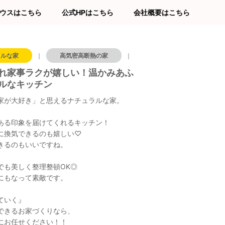
ウスはこちら
公式HPはこちら
会社概要はこちら
ラルな家
｜
高気密高断熱の家
｜
キッチン
｜
タ
れ家事ラクが嬉しい！温かみあふ
ルなキッチン
家が大好き」と思えるナチュラルな家。
ある印象を届けてくれるキッチン！
に換気できるのも嬉しい♡
きるのもいいですね。
でも美しく整理整頓OK◎
にもなって素敵です。
ていく』
できるお家づくりなら、
にお任せください！！