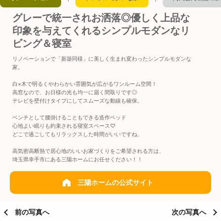
グレーで統一されお洒落◎優しく上品な
印象を与えてくれるシンプルモダンなリ
ビング＆寝室
リノベーションで「新築同様」に美しく生まれ変わったシンプルモダンな
家。
白×木で明るくやわらかい雰囲気が広がるワンルーム空間！
高窓なので、お日様の光も均一に届く間取りです◎
テレビを壁付けタイプにしてスムーズな動線も確保。
ベンチとして腰掛けることもできる造作ベッド
心地よい眠りも約束される寝室スペース♡
どこで過ごしてもリラックスした時間がいいですね。
高気密高断熱で居心地のいいお家づくりをご希望される方は、
埼玉県幸手市にある三陽ホームにお任せください！！
三陽ホームの公式サイト
前の写真へ
次の写真へ