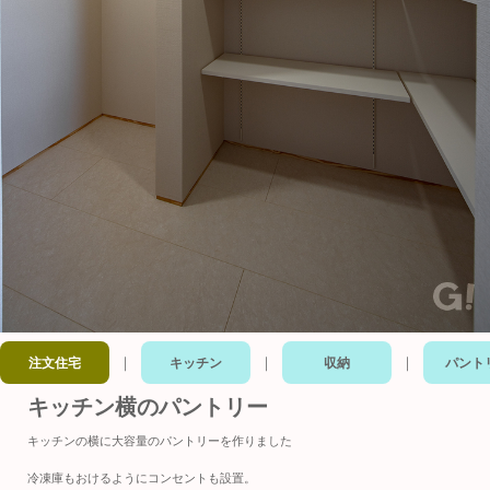
｜
｜
｜
注文住宅
キッチン
収納
パント
キッチン横のパントリー
キッチンの横に大容量のパントリーを作りました
冷凍庫もおけるようにコンセントも設置。