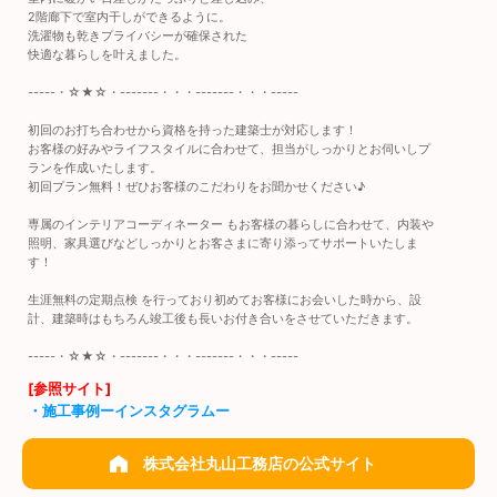
2階廊下で室内干しができるように。
洗濯物も乾きプライバシーが確保された
快適な暮らしを叶えました。
-----・☆★☆・-------・・・-------・・・-----
初回のお打ち合わせから資格を持った建築士が対応します！
お客様の好みやライフスタイルに合わせて、担当がしっかりとお伺いしプ
ランを作成いたします。
初回プラン無料！ぜひお客様のこだわりをお聞かせください♪
専属のインテリアコーディネーター もお客様の暮らしに合わせて、内装や
照明、家具選びなどしっかりとお客さまに寄り添ってサポートいたしま
す！
生涯無料の定期点検 を行っており初めてお客様にお会いした時から、設
計、建築時はもちろん竣工後も長いお付き合いをさせていただきます。
-----・☆★☆・-------・・・-------・・・-----
[参照サイト]
・施工事例ーインスタグラムー
株式会社丸山工務店の公式サイト