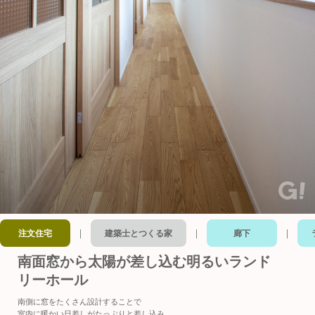
｜
｜
｜
注文住宅
建築士とつくる家
廊下
南面窓から太陽が差し込む明るいランド
リーホール
南側に窓をたくさん設計することで
室内に暖かい日差しがたっぷりと差し込み、