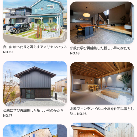
自由にゆったりと暮らすアメリカンハウス
伝統に学び再編集した新しい和のかたち
NO.19
NO.18
北欧フィンランドの山小屋を住宅に落とし
伝統に学び再編集した新しい和のかたち
込... NO.16
NO.17