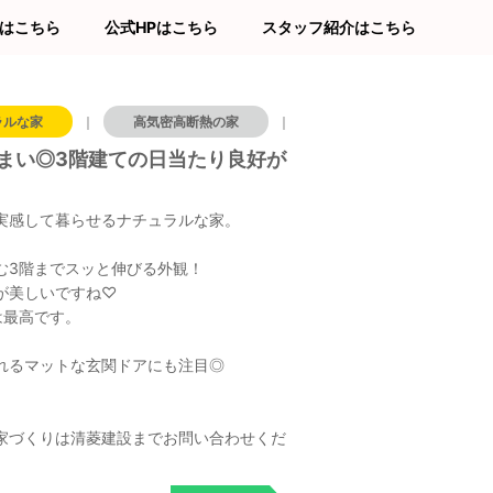
はこちら
公式HPはこちら
スタッフ紹介はこちら
ラルな家
｜
高気密高断熱の家
｜
玄関
｜
造
まい◎3階建ての日当たり良好が
実感して暮らせるナチュラルな家。
む3階までスッと伸びる外観！
が美しいですね♡
は最高です。
れるマットな玄関ドアにも注目◎
家づくりは清菱建設までお問い合わせくだ