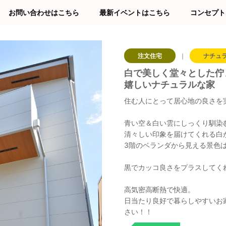
お問い合わせはこちら
最新イベントはこちら
コンセプト
注文住宅
｜
ナチュ
白で美しく堂々とした佇
嬉しいナチュラルな家
住む人にとって居心地の良さを
青い空＆白い雲にしっくり馴染
清々しい印象を届けてくれる白
3階のベランダから見える景色
黒でカッコ良さをプラスしてく
高気密高断熱で快適。
日当たり良好で暮らしやすいお
さい！！