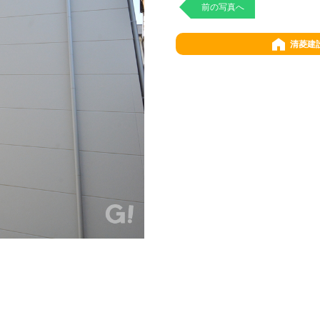
前の写真へ
清菱建