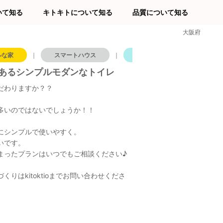
いて知る
キトキトについて知る
品質について知る
大阪府
ルな家
｜
スマートハウス
｜
トイレ
｜
大阪府
あるシンプルモダンなトイレ
だわりますか？？
は多いのではないでしょうか！！
にシンプルで使いやすく。
いです。
まったプランはいつでもご相談ください♪
りはkitoktioまでお問い合わせくださ