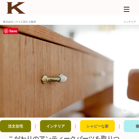
株式会社ハウス工芸社 大阪府
インテリア
Save
｜
｜
｜
注文住宅
インテリア
シャビーな家
こだわりのアンティークパーツを取りつ